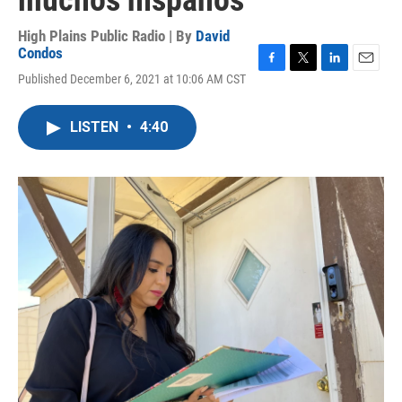
muchos hispanos
High Plains Public Radio | By
David
Condos
F
T
L
E
Published December 6, 2021 at 10:06 AM CST
a
w
i
m
c
i
n
a
e
t
k
i
LISTEN
•
4:40
b
t
e
l
o
e
d
o
r
I
k
n