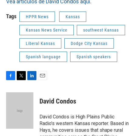
Vea artículos de David Condos aquí
.
Tags
HPPR News
Kansas
Kansas News Service
southwest Kansas
Liberal Kansas
Dodge City Kansas
Spanish language
Spanish speakers
F
T
L
E
a
w
i
m
c
i
n
a
e
t
k
i
David Condos
b
t
e
l
o
e
d
o
r
I
David Condos is High Plains Public
k
n
Radio's western Kansas reporter. Based in
Hays, he covers issues that shape rural