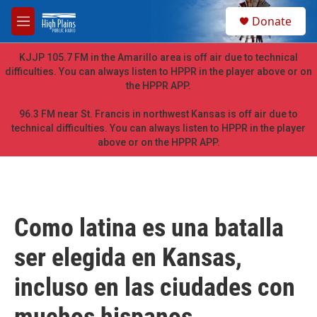
Skip to main content
S
Donate
e
M
a
e
r
n
KJJP 105.7 FM in the Amarillo area is off air due to technical
c
u
difficulties. You can always listen to HPPR in the player above or on
h
the HPPR APP.
u
e
96.3 FM near St. Francis in northwest Kansas is off air due to
r
technical difficulties. You can always listen to HPPR in the player
y
above or on the HPPR APP.
Como latina es una batalla
ser elegida en Kansas,
incluso en las ciudades con